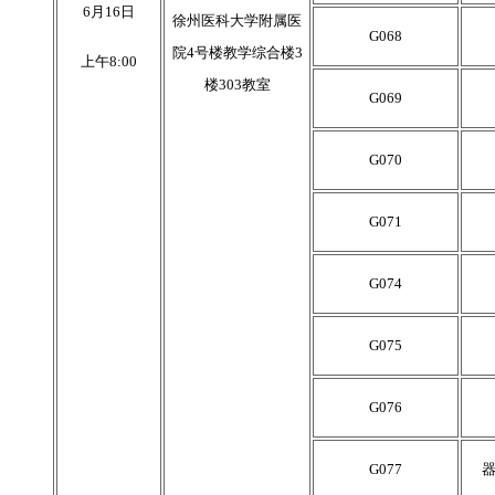
6
月
16
日
徐州医科大学附属医
G068
院4号楼教学综合楼3
上午
8:
0
0
楼303教室
G069
G070
G071
G074
G075
G076
G077