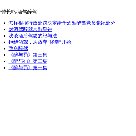
警钟长鸣-酒驾醉驾
怎样根据行政处罚决定给予酒驾醉驾党员党纪处分
对酒驾醉驾常敲警钟
浅谈酒后驾驶的纪与法
拒绝酒驾，从放弃“侥幸”开始
致命醉驾
《醉与罚》第三集
《醉与罚》第二集
《醉与罚》第一集