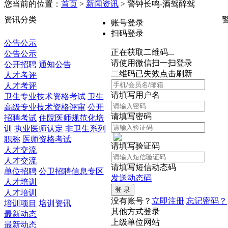
您当前的位置：
首页
>
新闻资讯
> 警钟长鸣-酒驾醉驾
资讯分类
账号登录
扫码登录
公告公示
正在获取二维码...
公告公示
请使用微信扫一扫登录
公开招聘
通知公告
二维码已失效点击刷新
人才考评
人才考评
请填写用户名
卫生专业技术资格考试
卫生
高级专业技术资格评审
公开
请填写密码
招聘考试
住院医师规范化培
训
执业医师认定
非卫生系列
职称
医师资格考试
请填写验证码
人才交流
人才交流
请填写短信动态码
单位招聘
公卫招聘信息专区
发送动态码
人才培训
人才培训
没有账号？
立即注册
忘记密码？
培训项目
培训资讯
其他方式登录
最新动态
上级单位网站
最新动态