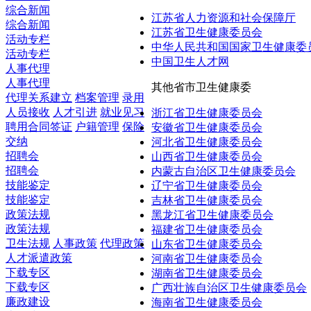
综合新闻
江苏省人力资源和社会保障厅
综合新闻
江苏省卫生健康委员会
活动专栏
中华人民共和国国家卫生健康委
活动专栏
中国卫生人才网
人事代理
人事代理
其他省市卫生健康委
代理关系建立
档案管理
录用
人员接收
人才引进
就业见习
浙江省卫生健康委员会
聘用合同签证
户籍管理
保险
安徽省卫生健康委员会
交纳
河北省卫生健康委员会
招聘会
山西省卫生健康委员会
招聘会
内蒙古自治区卫生健康委员会
技能鉴定
辽宁省卫生健康委员会
技能鉴定
吉林省卫生健康委员会
政策法规
黑龙江省卫生健康委员会
政策法规
福建省卫生健康委员会
卫生法规
人事政策
代理政策
山东省卫生健康委员会
人才派遣政策
河南省卫生健康委员会
下载专区
湖南省卫生健康委员会
下载专区
广西壮族自治区卫生健康委员会
廉政建设
海南省卫生健康委员会