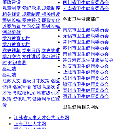
廉政建设
四川省卫生健康委员会
规章制度-党纪党规
规章制度-
云南省卫生健康委员会
相关规定
规章制度-相关解读
各市卫生健康部门
警钟长鸣-案件通报
廉政文化
以案为鉴
学习交流
警钟长鸣-
南京市卫生健康委员会
酒驾醉驾
无锡市卫生健康委员会
学习教育专栏
常州市卫生健康委员会
学习教育专栏
苏州市卫生健康委员会
党史视频
党史日历
党史故事
南通市卫生健康委员会
学习交流
文件讲话
学习进行
连云港市卫生健康委员会
时
知识自测
淮安市卫生健康委员会
移动端
盐城市卫生健康委员会
移动端
扬州市卫生健康委员会
江苏人文
省级引才政策
名医
镇江市卫生健康委员会
访谈
名家寄语
省级高层次引
泰州市卫生健康委员会
才招聘
院校风采
地市级引才
宿迁市卫生健康委员会
政策
资讯动态
健康周单位宣
传
卫生健康相关网站
江苏省人事人才公共服务网
上海卫生人才网