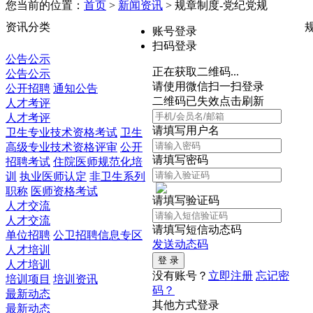
您当前的位置：
首页
>
新闻资讯
> 规章制度-党纪党规
资讯分类
账号登录
扫码登录
公告公示
正在获取二维码...
公告公示
请使用微信扫一扫登录
公开招聘
通知公告
二维码已失效点击刷新
人才考评
人才考评
请填写用户名
卫生专业技术资格考试
卫生
高级专业技术资格评审
公开
请填写密码
招聘考试
住院医师规范化培
训
执业医师认定
非卫生系列
职称
医师资格考试
请填写验证码
人才交流
人才交流
请填写短信动态码
单位招聘
公卫招聘信息专区
发送动态码
人才培训
人才培训
没有账号？
立即注册
忘记密
培训项目
培训资讯
码？
最新动态
其他方式登录
最新动态