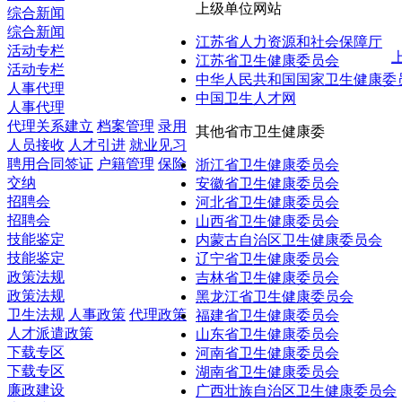
上级单位网站
综合新闻
综合新闻
江苏省人力资源和社会保障厅
活动专栏
江苏省卫生健康委员会
活动专栏
中华人民共和国国家卫生健康委
人事代理
中国卫生人才网
人事代理
代理关系建立
档案管理
录用
其他省市卫生健康委
人员接收
人才引进
就业见习
聘用合同签证
户籍管理
保险
浙江省卫生健康委员会
交纳
安徽省卫生健康委员会
招聘会
河北省卫生健康委员会
招聘会
山西省卫生健康委员会
技能鉴定
内蒙古自治区卫生健康委员会
技能鉴定
辽宁省卫生健康委员会
政策法规
吉林省卫生健康委员会
政策法规
黑龙江省卫生健康委员会
卫生法规
人事政策
代理政策
福建省卫生健康委员会
人才派遣政策
山东省卫生健康委员会
下载专区
河南省卫生健康委员会
下载专区
湖南省卫生健康委员会
廉政建设
广西壮族自治区卫生健康委员会