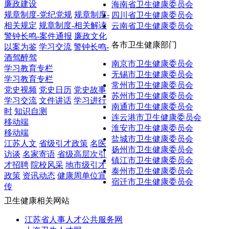
廉政建设
海南省卫生健康委员会
规章制度-党纪党规
规章制度-
四川省卫生健康委员会
相关规定
规章制度-相关解读
云南省卫生健康委员会
警钟长鸣-案件通报
廉政文化
各市卫生健康部门
以案为鉴
学习交流
警钟长鸣-
酒驾醉驾
南京市卫生健康委员会
学习教育专栏
无锡市卫生健康委员会
学习教育专栏
常州市卫生健康委员会
党史视频
党史日历
党史故事
苏州市卫生健康委员会
学习交流
文件讲话
学习进行
南通市卫生健康委员会
时
知识自测
连云港市卫生健康委员会
移动端
淮安市卫生健康委员会
移动端
盐城市卫生健康委员会
江苏人文
省级引才政策
名医
扬州市卫生健康委员会
访谈
名家寄语
省级高层次引
镇江市卫生健康委员会
才招聘
院校风采
地市级引才
泰州市卫生健康委员会
政策
资讯动态
健康周单位宣
宿迁市卫生健康委员会
传
卫生健康相关网站
江苏省人事人才公共服务网