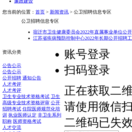
廉政建设
您当前的位置：
首页
>
新闻资讯
> 公卫招聘信息专区
公卫招聘信息专区
宿迁市卫生健康委员会2022年直属事业单位公
江苏省疾病预防控制中心2022年长期公开招聘
账号登录
资讯分类
公告公示
扫码登录
公告公示
公开招聘
通知公告
人才考评
正在获取二维码
人才考评
卫生专业技术资格考试
卫生
高级专业技术资格评审
公开
请使用微信
招聘考试
住院医师规范化培
训
执业医师认定
非卫生系列
二维码已失
职称
医师资格考试
人才交流