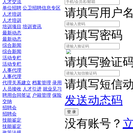
人才交流
单位招聘
公卫招聘信息专区
请填写用户
人才培训
人才培训
培训项目
培训资讯
请填写密码
最新动态
最新动态
综合新闻
综合新闻
活动专栏
请填写验证
活动专栏
人事代理
人事代理
请填写短信
代理关系建立
档案管理
录用
人员接收
人才引进
就业见习
聘用合同签证
户籍管理
保险
发送动态码
交纳
招聘会
招聘会
没有账号？
技能鉴定
技能鉴定
政策法规