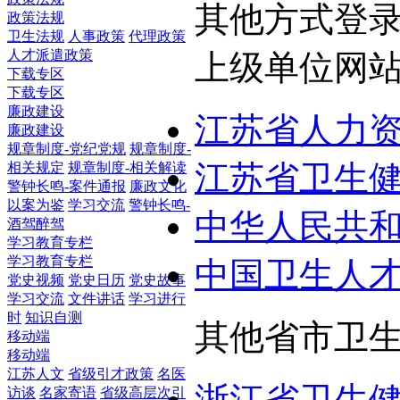
其他方式登
政策法规
卫生法规
人事政策
代理政策
人才派遣政策
上级单位网
下载专区
下载专区
廉政建设
江苏省人力
廉政建设
规章制度-党纪党规
规章制度-
江苏省卫生
相关规定
规章制度-相关解读
警钟长鸣-案件通报
廉政文化
以案为鉴
学习交流
警钟长鸣-
中华人民共
酒驾醉驾
学习教育专栏
学习教育专栏
中国卫生人
党史视频
党史日历
党史故事
学习交流
文件讲话
学习进行
时
知识自测
其他省市卫
移动端
移动端
江苏人文
省级引才政策
名医
浙江省卫生
访谈
名家寄语
省级高层次引