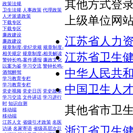
其他方式登
政策法规
卫生法规
人事政策
代理政策
人才派遣政策
上级单位网
下载专区
下载专区
廉政建设
江苏省人力
廉政建设
规章制度-党纪党规
规章制度-
江苏省卫生
相关规定
规章制度-相关解读
警钟长鸣-案件通报
廉政文化
以案为鉴
学习交流
警钟长鸣-
中华人民共
酒驾醉驾
学习教育专栏
学习教育专栏
中国卫生人
党史视频
党史日历
党史故事
学习交流
文件讲话
学习进行
时
知识自测
其他省市卫
移动端
移动端
江苏人文
省级引才政策
名医
浙江省卫生
访谈
名家寄语
省级高层次引