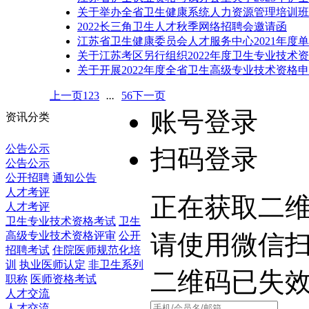
关于举办全省卫生健康系统人力资源管理培训班
2022长三角卫生人才秋季网络招聘会邀请函
江苏省卫生健康委员会人才服务中心2021年度
关于江苏考区另行组织2022年度卫生专业技术
关于开展2022年度全省卫生高级专业技术资格申
上一页
1
2
3
...
5
6
下一页
账号登录
资讯分类
公告公示
扫码登录
公告公示
公开招聘
通知公告
人才考评
正在获取二维码
人才考评
卫生专业技术资格考试
卫生
高级专业技术资格评审
公开
请使用微信
招聘考试
住院医师规范化培
训
执业医师认定
非卫生系列
二维码已失
职称
医师资格考试
人才交流
人才交流