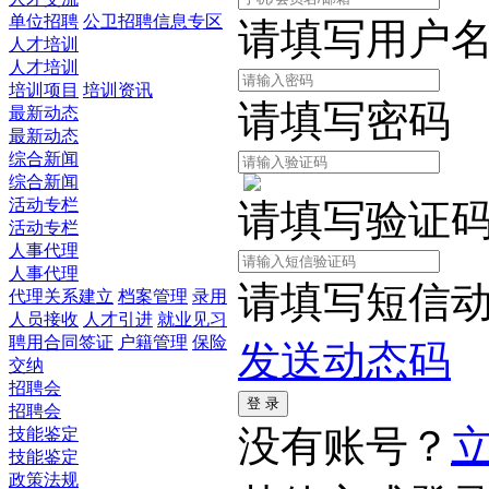
单位招聘
公卫招聘信息专区
请填写用户
人才培训
人才培训
培训项目
培训资讯
请填写密码
最新动态
最新动态
综合新闻
综合新闻
活动专栏
请填写验证
活动专栏
人事代理
人事代理
请填写短信
代理关系建立
档案管理
录用
人员接收
人才引进
就业见习
聘用合同签证
户籍管理
保险
发送动态码
交纳
招聘会
招聘会
没有账号？
技能鉴定
技能鉴定
政策法规