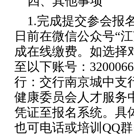
四
、
其他
事项
1
.
完成提交参会报
日前在微信公众号
“
江
成在线缴费。如选择
至以下账号：
3200066
行：交行南京
城中
支
健康委员会人才服务
凭证至报名系统。具
也可
电话或
培训
QQ
群