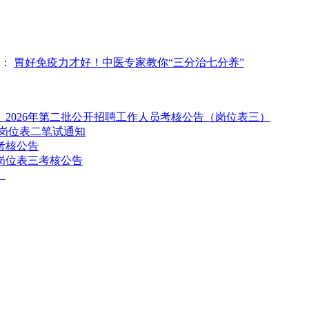
篇：
胃好免疫力才好！中医专家教你“三分治七分养”
2026年第二批公开招聘工作人员考核公告（岗位表三）
聘岗位表二笔试通知
考核公告
岗位表三考核公告
）