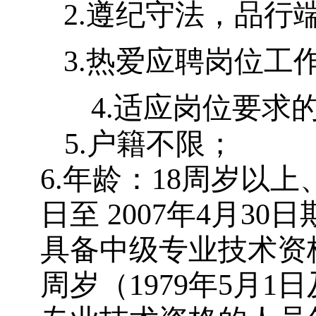
2.
遵纪守法，品行
3.
热爱应聘岗位工
4.
适应岗位要求
5.
户籍不限；
6.
年龄：
18
周岁以上
日至
2007
年
4
月
30
日
具备中级专业技术资
周岁（
1979
年
5
月
1
日