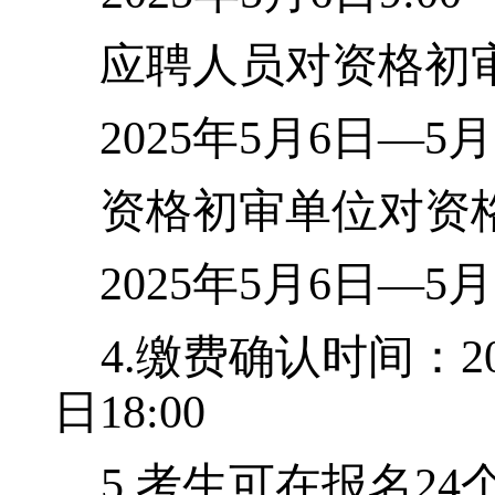
应聘人员对资格初
2025
年
5
月
6
日—
5
月
资格初审单位对资
2025
年
5
月
6
日—
5
月
4.
缴费确认时间：
2
日
18:00
5.
考生可在报名
24