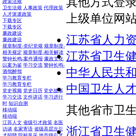
其他方式登
政策法规
卫生法规
人事政策
代理政策
人才派遣政策
上级单位网
下载专区
下载专区
廉政建设
江苏省人力
廉政建设
规章制度-党纪党规
规章制度-
江苏省卫生
相关规定
规章制度-相关解读
警钟长鸣-案件通报
廉政文化
以案为鉴
学习交流
警钟长鸣-
中华人民共
酒驾醉驾
学习教育专栏
学习教育专栏
中国卫生人
党史视频
党史日历
党史故事
学习交流
文件讲话
学习进行
时
知识自测
其他省市卫
移动端
移动端
江苏人文
省级引才政策
名医
浙江省卫生
访谈
名家寄语
省级高层次引
才招聘
院校风采
地市级引才