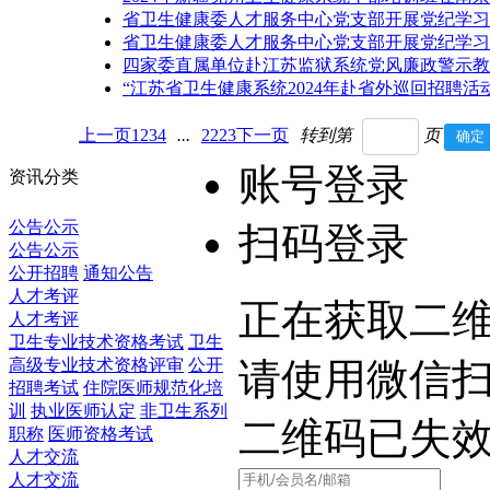
省卫生健康委人才服务中心党支部开展党纪学习
省卫生健康委人才服务中心党支部开展党纪学习
四家委直属单位赴江苏监狱系统党风廉政警示教
“江苏省卫生健康系统2024年赴省外巡回招聘活
上一页
1
2
3
4
...
22
23
下一页
转到第
页
账号登录
资讯分类
公告公示
扫码登录
公告公示
公开招聘
通知公告
人才考评
正在获取二维码
人才考评
卫生专业技术资格考试
卫生
高级专业技术资格评审
公开
请使用微信
招聘考试
住院医师规范化培
训
执业医师认定
非卫生系列
二维码已失
职称
医师资格考试
人才交流
人才交流