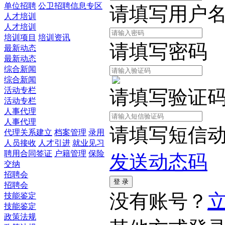
单位招聘
公卫招聘信息专区
请填写用户
人才培训
人才培训
培训项目
培训资讯
请填写密码
最新动态
最新动态
综合新闻
综合新闻
活动专栏
请填写验证
活动专栏
人事代理
人事代理
请填写短信
代理关系建立
档案管理
录用
人员接收
人才引进
就业见习
聘用合同签证
户籍管理
保险
发送动态码
交纳
招聘会
招聘会
没有账号？
技能鉴定
技能鉴定
政策法规